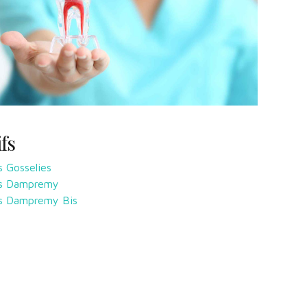
ifs
s Gosselies
es Dampremy
s Dampremy Bis